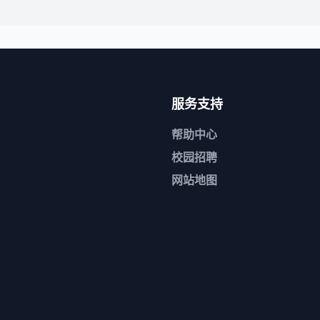
服务支持
帮助中心
校园招聘
网站地图