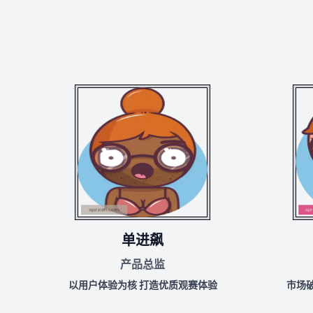
单进飙
产品总监
以用户体验为核 打造优质观赛体验
市场