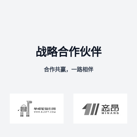
战略合作伙伴
合作共赢，一路相伴