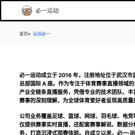
首页
>
认识
必一
必一运动
成立于 2016 年，注册地址位于武汉市
总部国际 A 座。作为专注于体育赛事直播领域
产业全链条直播服务，凭借专业的技术团队、丰
赛事的深刻理解，为全球体育爱好者呈现高质量
公司业务覆盖足球、篮球、网球、羽毛球、电竞
仅提供赛事实时直播，还配套赛事解说、数据分
务，打造沉浸式观赛体验。自成立以来，
必一·运