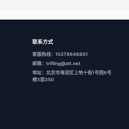
联系方式
客服热线：15378648801
邮箱：trifling@att.net
地址：北京市海淀区上地十街1号院6号
楼3层350